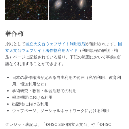
著作権
原則として
国立天文台ウェブサイト利用規程
が適用されます。
国
立天文台ウェブサイト著作物利用ガイド
（利用規程の解説・補
足）ページに記載されている通り、下記の範囲において事前の許
諾なく利用することができます。
日本の著作権法が定める自由利用の範囲（私的利用、教育利
用、報道利用など）
学術研究・教育・学習活動での利用
報道機関における利用
出版物における利用
ウェブページ、ソーシャルネットワークにおける利用
クレジット表記は、「©HSC-SSP/国立天文台」や「©HSC-